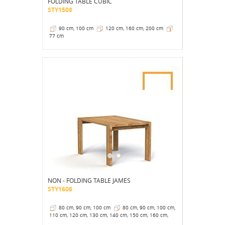
FOLDING TABLE CUBIC
STY1508
90 cm, 100 cm
120 cm, 160 cm, 200 cm
77 cm
NON - FOLDING TABLE JAMES
STY1606
80 cm, 90 cm, 100 cm
80 cm, 90 cm, 100 cm,
110 cm, 120 cm, 130 cm, 140 cm, 150 cm, 160 cm,
170 cm, 180 cm, 190 cm, 200 cm
77 cm