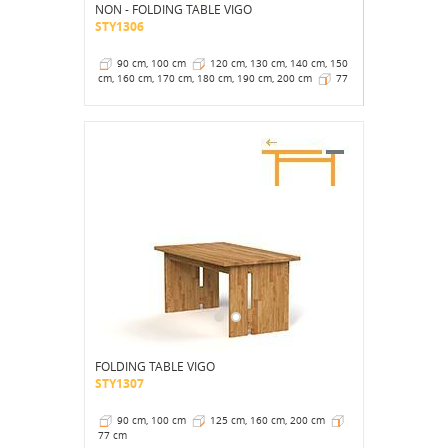
NON - FOLDING TABLE VIGO
STY1306
90 cm, 100 cm
120 cm, 130 cm, 140 cm, 150
cm, 160 cm, 170 cm, 180 cm, 190 cm, 200 cm
77
cm
FOLDING TABLE VIGO
STY1307
90 cm, 100 cm
125 cm, 160 cm, 200 cm
77 cm