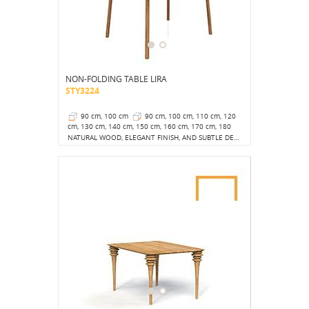
NON-FOLDING TABLE LIRA
STY3224
90 cm, 100 cm
90 cm, 100 cm, 110 cm, 120
cm, 130 cm, 140 cm, 150 cm, 160 cm, 170 cm, 180
cm, 190 cm, 200 cm
77
NATURAL WOOD, ELEGANT FINISH, AND SUBTLE DETAILS MAKE THIS PIECE OF FURNITURE BRING WARMTH AND TIMELESS STYLE TO ANY INTERIOR.