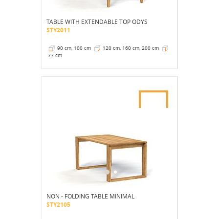
TABLE WITH EXTENDABLE TOP ODYS
STY2011
90 cm, 100 cm
120 cm, 160 cm, 200 cm
77 cm
NON - FOLDING TABLE MINIMAL
STY2105