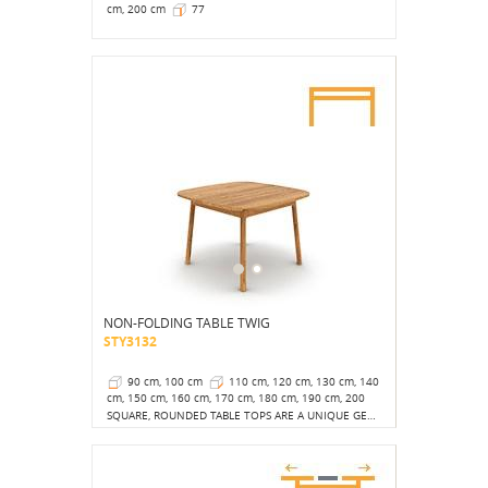
cm, 200 cm
77
NON-FOLDING TABLE TWIG
STY3132
90 cm, 100 cm
110 cm, 120 cm, 130 cm, 140
cm, 150 cm, 160 cm, 170 cm, 180 cm, 190 cm, 200
cm
77
SQUARE, ROUNDED TABLE TOPS ARE A UNIQUE GEM OF DESIGN. BUT YOU CAN HAVE IT AND THANKS TO IT, GIVE A NEW CHARACTER TO THE INTERIOR!