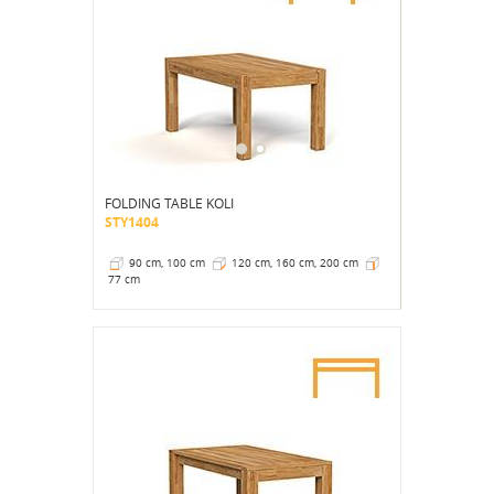
FOLDING TABLE KOLI
STY1404
90 cm, 100 cm
120 cm, 160 cm, 200 cm
77 cm