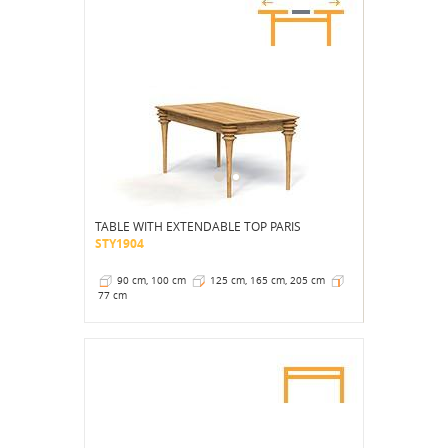
TABLE WITH EXTENDABLE TOP PARIS
STY1904
90 cm, 100 cm
125 cm, 165 cm, 205 cm
77 cm