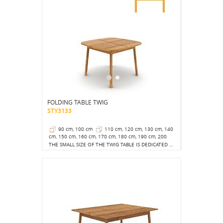
FOLDING TABLE TWIG
STY3133
90 cm, 100 cm
110 cm, 120 cm, 130 cm, 140
cm, 150 cm, 160 cm, 170 cm, 180 cm, 190 cm, 200
cm
77
THE SMALL SIZE OF THE TWIG TABLE IS DEDICATED TO APARTMENTS. SPACE AND SPACE ARE SAVED.