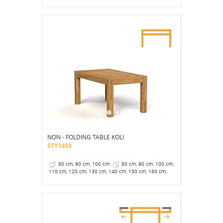
NON - FOLDING TABLE KOLI
STY1403
80 cm, 90 cm, 100 cm
80 cm, 90 cm, 100 cm,
110 cm, 120 cm, 130 cm, 140 cm, 150 cm, 160 cm,
170 cm, 180 cm, 190 cm, 200 cm
77 cm