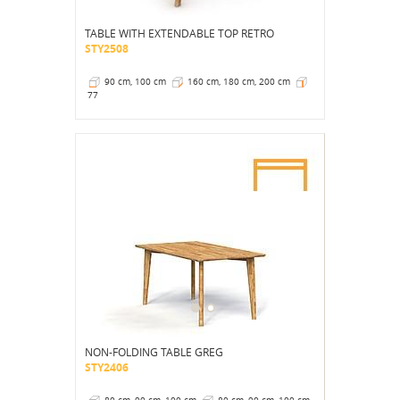
TABLE WITH EXTENDABLE TOP RETRO
STY2508
90 cm, 100 cm
160 cm, 180 cm, 200 cm
77
NON-FOLDING TABLE GREG
STY2406