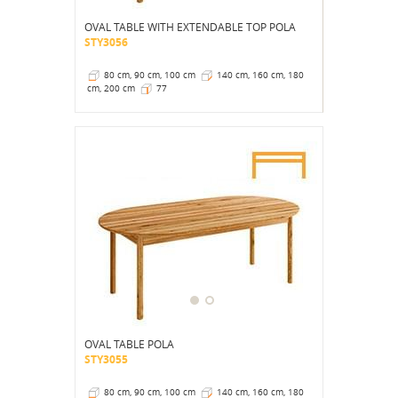
OVAL TABLE WITH EXTENDABLE TOP POLA
STY3056
80 cm, 90 cm, 100 cm
140 cm, 160 cm, 180
cm, 200 cm
77
OVAL TABLE POLA
STY3055
80 cm, 90 cm, 100 cm
140 cm, 160 cm, 180