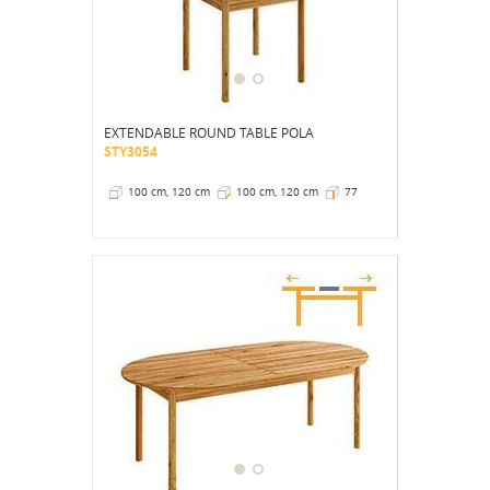
EXTENDABLE ROUND TABLE POLA
STY3054
100 cm, 120 cm
100 cm, 120 cm
77