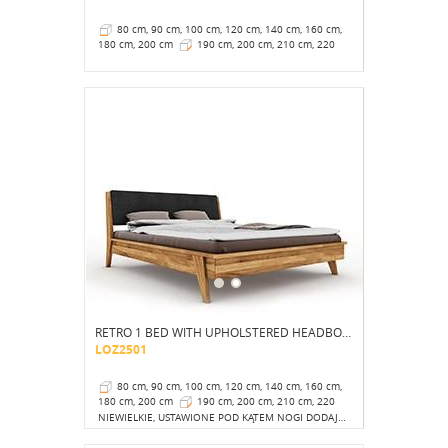
80 cm, 90 cm, 100 cm, 120 cm, 140 cm, 160 cm,
180 cm, 200 cm
190 cm, 200 cm, 210 cm, 220
cm
20 cm
RETRO 1 BED WITH UPHOLSTERED HEADBOARD
LOZ2501
80 cm, 90 cm, 100 cm, 120 cm, 140 cm, 160 cm,
180 cm, 200 cm
190 cm, 200 cm, 210 cm, 220
cm
35 cm
NIEWIELKIE, USTAWIONE POD KĄTEM NOGI DODAJĄ SMAKU, A JEDNOCZEŚNIE UTRZYMUJĄ SOLIDNĄ KONSTRUKCJĘ RAMY ŁÓŻKA.