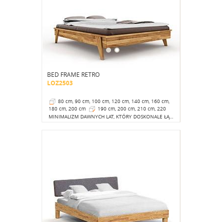
BED FRAME RETRO
LOZ2503
80 cm, 90 cm, 100 cm, 120 cm, 140 cm, 160 cm,
180 cm, 200 cm
190 cm, 200 cm, 210 cm, 220
cm
35 cm
MINIMALIZM DAWNYCH LAT, KTÓRY DOSKONALE ŁĄCZY SIĘ Z NOWOCZESNOŚCIĄ.