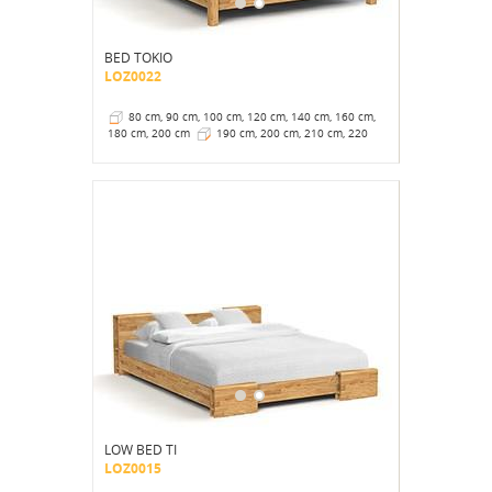
BED TOKIO
LOZ0022
80 cm, 90 cm, 100 cm, 120 cm, 140 cm, 160 cm,
180 cm, 200 cm
190 cm, 200 cm, 210 cm, 220
cm
30 cm
LOW BED TI
LOZ0015