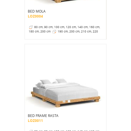
BED MOLA
LOZ0004
80 cm, 90 cm, 100 cm, 120 cm, 140 cm, 160 cm,
180 cm, 200 cm
190 cm, 200 cm, 210 cm, 220
cm
22 cm
BED FRAME RASTA
LOZ0011