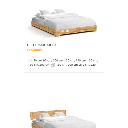
BED FRAME MOLA
LOZ0005
80 cm, 90 cm, 100 cm, 120 cm, 140 cm, 160 cm,
180 cm, 200 cm
190 cm, 200 cm, 210 cm, 220
cm
22 cm