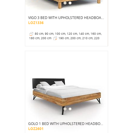
VIGO 3 BED WITH UPHOLSTERED HEADBOARD
LOZ1336
80 cm, 90 cm, 100 cm, 120 cm, 140 cm, 160 cm,
180 cm, 200 cm
190 cm, 200 cm, 210 cm, 220
cm
37 cm
GOLO 1 BED WITH UPHOLSTERED HEADBOARD
LOZ2601