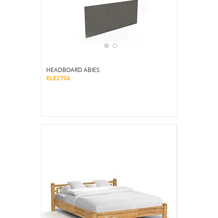
HEADBOARD ABIES
ELE2704