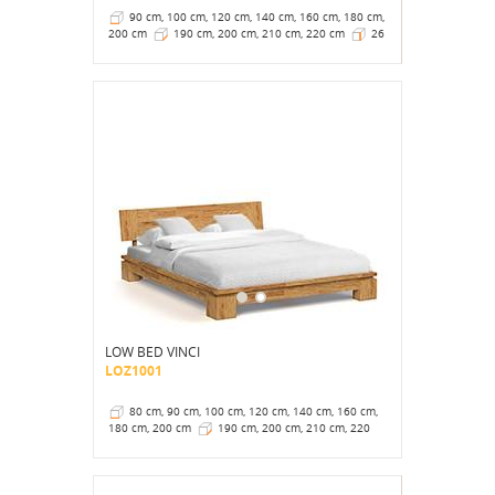
90 cm, 100 cm, 120 cm, 140 cm, 160 cm, 180 cm,
200 cm
190 cm, 200 cm, 210 cm, 220 cm
26
cm
LOW BED VINCI
LOZ1001
80 cm, 90 cm, 100 cm, 120 cm, 140 cm, 160 cm,
180 cm, 200 cm
190 cm, 200 cm, 210 cm, 220
cm
25 cm