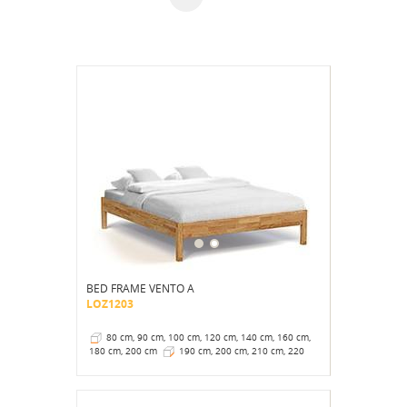
BED FRAME VENTO A
LOZ1203
80 cm, 90 cm, 100 cm, 120 cm, 140 cm, 160 cm,
180 cm, 200 cm
190 cm, 200 cm, 210 cm, 220
cm
40 cm