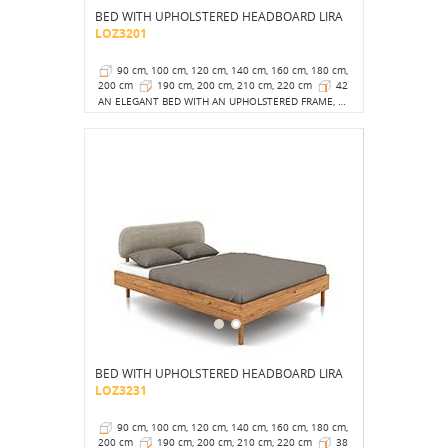
BED WITH UPHOLSTERED HEADBOARD LIRA
LOZ3201
90 cm, 100 cm, 120 cm, 140 cm, 160 cm, 180 cm,
200 cm
190 cm, 200 cm, 210 cm, 220 cm
42
cm
AN ELEGANT BED WITH AN UPHOLSTERED FRAME, HEADBOARD, AND ROUND WOODEN LEGS – COMFORT AND STYLE IN ONE PIECE OF FURNITURE.
BED WITH UPHOLSTERED HEADBOARD LIRA
LOZ3231
90 cm, 100 cm, 120 cm, 140 cm, 160 cm, 180 cm,
200 cm
190 cm, 200 cm, 210 cm, 220 cm
38