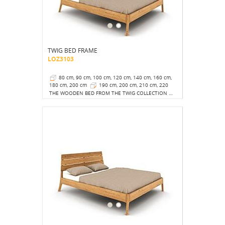
TWIG BED FRAME
LOZ3103
80 cm, 90 cm, 100 cm, 120 cm, 140 cm, 160 cm,
180 cm, 200 cm
190 cm, 200 cm, 210 cm, 220
cm
36 cm
THE WOODEN BED FROM THE TWIG COLLECTION WILL FIND ITS WAY INTO MANY STYLES THANKS TO THE CLASSIC BEAUTY OF NATURAL, SOLID WOOD.