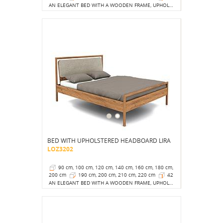
cm
AN ELEGANT BED WITH A WOODEN FRAME, UPHOLSTERED HEADBOARD, AND ROUND LEGS – A COMBINATION OF COMFORT AND CLASSIC STYLE.
BED WITH UPHOLSTERED HEADBOARD LIRA
LOZ3202
90 cm, 100 cm, 120 cm, 140 cm, 160 cm, 180 cm,
200 cm
190 cm, 200 cm, 210 cm, 220 cm
42
cm
AN ELEGANT BED WITH A WOODEN FRAME, UPHOLSTERED HEADBOARD, AND ROUND LEGS – A COMBINATION OF COMFORT AND CLASSIC STYLE.