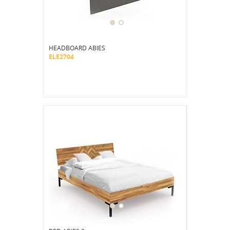
HEADBOARD ABIES
ELE2704