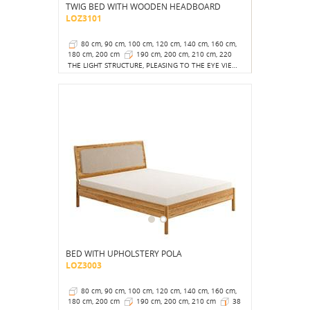
TWIG BED WITH WOODEN HEADBOARD
LOZ3101
80 cm, 90 cm, 100 cm, 120 cm, 140 cm, 160 cm,
180 cm, 200 cm
190 cm, 200 cm, 210 cm, 220
cm
36 cm
THE LIGHT STRUCTURE, PLEASING TO THE EYE VIEW AND TEXTURE OF THE WOOD AND THE ABSOLUTELY CUSTOM LINE OF THE LEGS AND EDGES MAKE THE FURNITURE NATURAL.
BED WITH UPHOLSTERY POLA
LOZ3003
80 cm, 90 cm, 100 cm, 120 cm, 140 cm, 160 cm,
180 cm, 200 cm
190 cm, 200 cm, 210 cm
38