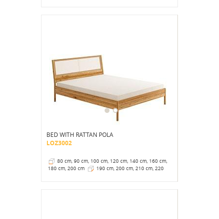
cm
BED WITH RATTAN POLA
LOZ3002
80 cm, 90 cm, 100 cm, 120 cm, 140 cm, 160 cm,
180 cm, 200 cm
190 cm, 200 cm, 210 cm, 220
cm
38 cm