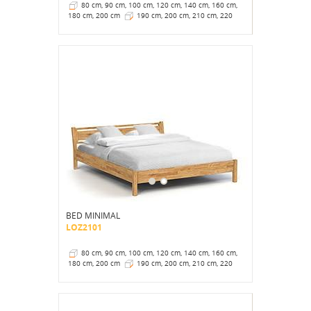
80 cm, 90 cm, 100 cm, 120 cm, 140 cm, 160 cm,
180 cm, 200 cm
190 cm, 200 cm, 210 cm, 220
cm
32 cm
BED MINIMAL
LOZ2101
80 cm, 90 cm, 100 cm, 120 cm, 140 cm, 160 cm,
180 cm, 200 cm
190 cm, 200 cm, 210 cm, 220
cm
32 cm