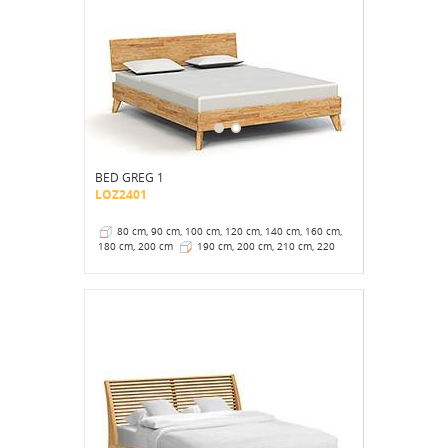
BED GREG 1
LOZ2401
80 cm, 90 cm, 100 cm, 120 cm, 140 cm, 160 cm,
180 cm, 200 cm
190 cm, 200 cm, 210 cm, 220
cm
35 cm