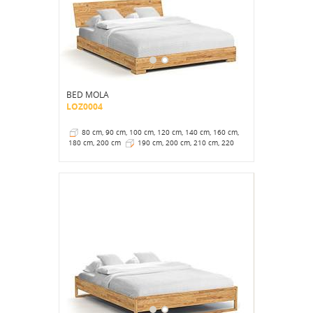
BED MOLA
LOZ0004
80 cm, 90 cm, 100 cm, 120 cm, 140 cm, 160 cm,
180 cm, 200 cm
190 cm, 200 cm, 210 cm, 220
cm
22 cm