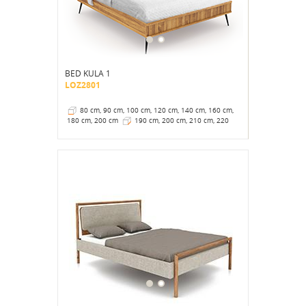
BED KULA 1
LOZ2801
80 cm, 90 cm, 100 cm, 120 cm, 140 cm, 160 cm,
180 cm, 200 cm
190 cm, 200 cm, 210 cm, 220
cm
41 cm