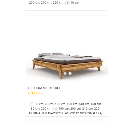
200 cm, 210 cm, 220 cm
40 cm
BED FRAME RETRO
LOZ2503
80 cm, 90 cm, 100 cm, 120 cm, 140 cm, 160 cm,
180 cm, 200 cm
190 cm, 200 cm, 210 cm, 220
cm
35 cm
MINIMALIZM DAWNYCH LAT, KTÓRY DOSKONALE ŁĄCZY SIĘ Z NOWOCZESNOŚCIĄ.