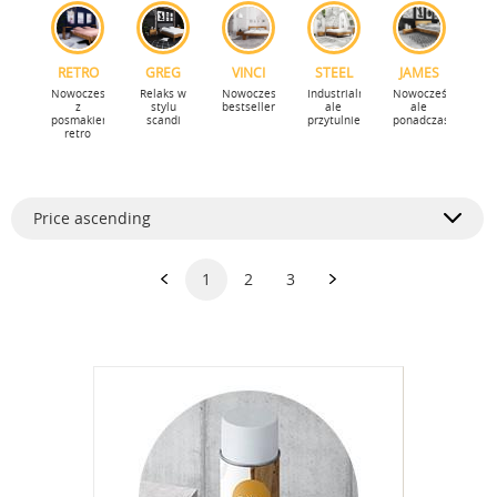
RETRO
GREG
VINCI
STEEL
JAMES
Nowoczesność
Relaks w
Nowoczesny
Industrialnie
Nowocześnie
z
stylu
bestseller
ale
ale
posmakiem
scandi
przytulnie!
ponadczasowo
retro
Price ascending
1
2
3