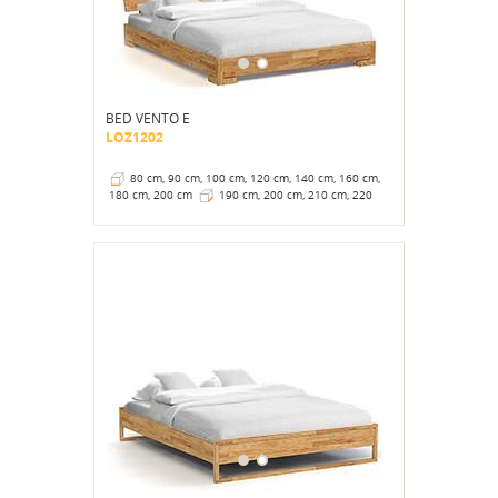
BED VENTO E
LOZ1202
80 cm, 90 cm, 100 cm, 120 cm, 140 cm, 160 cm,
180 cm, 200 cm
190 cm, 200 cm, 210 cm, 220
cm
22 cm