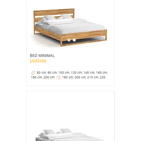
BED MINIMAL
LOZ2102
80 cm, 90 cm, 100 cm, 120 cm, 140 cm, 160 cm,
180 cm, 200 cm
190 cm, 200 cm, 210 cm, 220
cm
32 cm