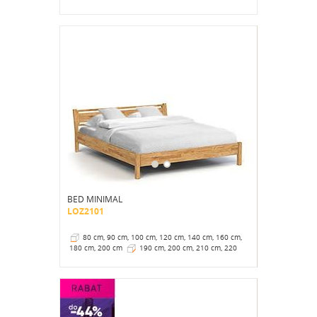
cm
40 cm
BED MINIMAL
LOZ2101
80 cm, 90 cm, 100 cm, 120 cm, 140 cm, 160 cm,
180 cm, 200 cm
190 cm, 200 cm, 210 cm, 220
cm
32 cm