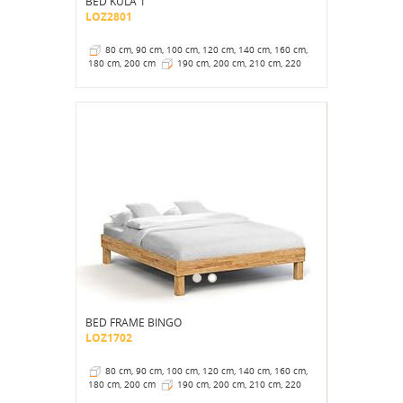
BED KULA 1
LOZ2801
80 cm, 90 cm, 100 cm, 120 cm, 140 cm, 160 cm,
180 cm, 200 cm
190 cm, 200 cm, 210 cm, 220
cm
41 cm
BED FRAME BINGO
LOZ1702
80 cm, 90 cm, 100 cm, 120 cm, 140 cm, 160 cm,
180 cm, 200 cm
190 cm, 200 cm, 210 cm, 220
cm
37 cm