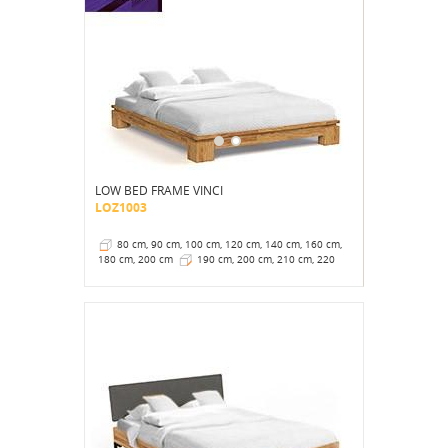
LOW BED FRAME VINCI
LOZ1003
80 cm, 90 cm, 100 cm, 120 cm, 140 cm, 160 cm,
180 cm, 200 cm
190 cm, 200 cm, 210 cm, 220
cm
25 cm