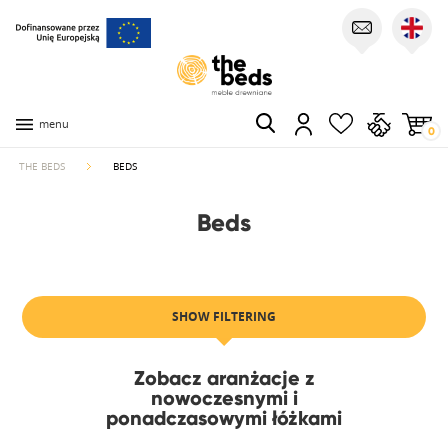
menu
0
THE BEDS
BEDS
Beds
SHOW FILTERING
Zobacz aranżacje z
nowoczesnymi i
ponadczasowymi łóżkami