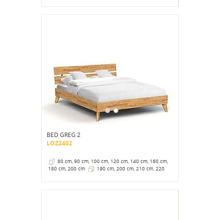
cm
35 cm
BED GREG 2
LOZ2402
80 cm, 90 cm, 100 cm, 120 cm, 140 cm, 160 cm,
180 cm, 200 cm
190 cm, 200 cm, 210 cm, 220
cm
35 cm