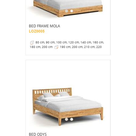
BED FRAME MOLA
LOZ0005
80 cm, 90 cm, 100 cm, 120 cm, 140 cm, 160 cm,
180 cm, 200 cm
190 cm, 200 cm, 210 cm, 220
cm
22 cm
BED ODYS