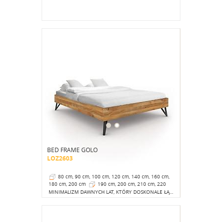
BED FRAME GOLO
LOZ2603
80 cm, 90 cm, 100 cm, 120 cm, 140 cm, 160 cm,
180 cm, 200 cm
190 cm, 200 cm, 210 cm, 220
cm
38 cm
MINIMALIZM DAWNYCH LAT, KTÓRY DOSKONALE ŁĄCZY SIĘ Z NOWOCZESNOŚCIĄ.