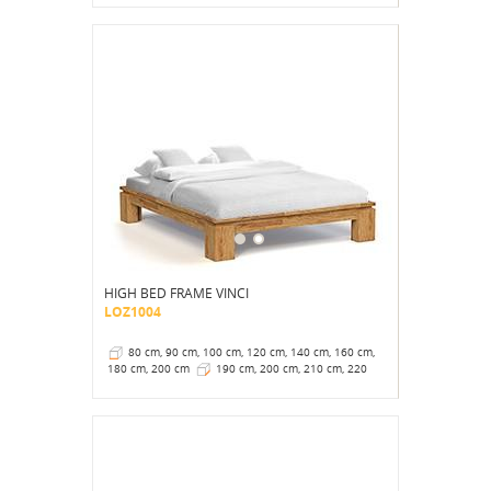
HIGH BED FRAME VINCI
LOZ1004
80 cm, 90 cm, 100 cm, 120 cm, 140 cm, 160 cm,
180 cm, 200 cm
190 cm, 200 cm, 210 cm, 220
cm
36 cm