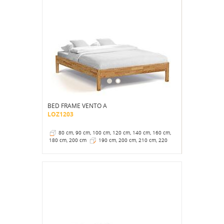
BED FRAME VENTO A
LOZ1203
80 cm, 90 cm, 100 cm, 120 cm, 140 cm, 160 cm,
180 cm, 200 cm
190 cm, 200 cm, 210 cm, 220
cm
40 cm