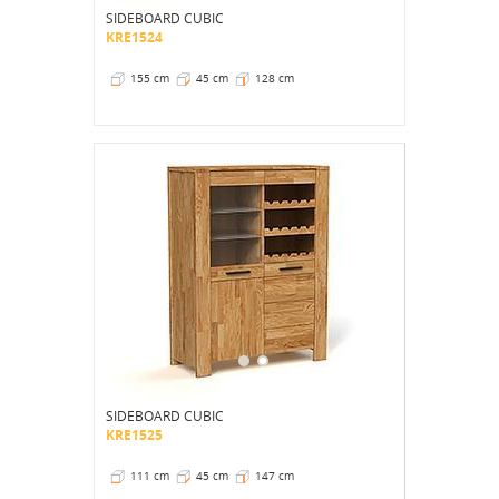
SIDEBOARD CUBIC
KRE1524
155 cm
45 cm
128 cm
SIDEBOARD CUBIC
KRE1525
111 cm
45 cm
147 cm