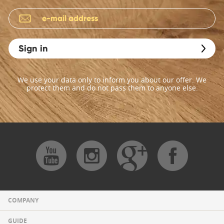
Sign in
We use your data only to inform you about our offer. We
protect them and do not pass them to anyone else.
COMPANY
GUIDE