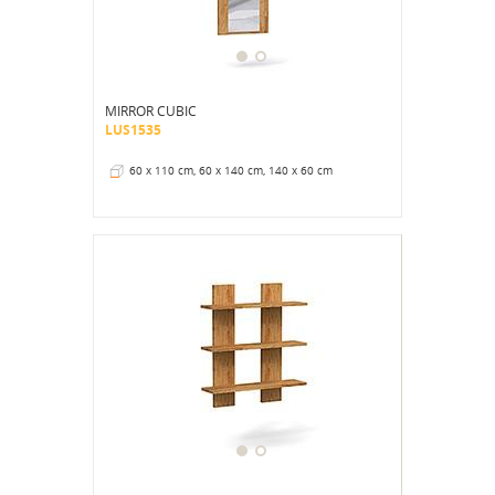
MIRROR CUBIC
LUS1535
60 x 110 cm, 60 x 140 cm, 140 x 60 cm