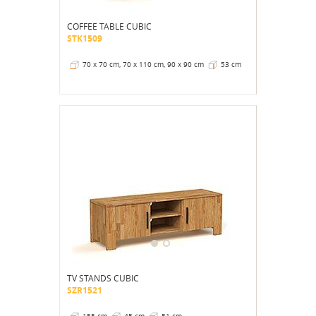
COFFEE TABLE CUBIC
STK1509
70 x 70 cm, 70 x 110 cm, 90 x 90 cm
53 cm
TV STANDS CUBIC
SZR1521