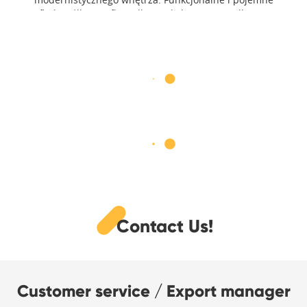
szuflady, półki i szafki zadbają z kolei o uporządkowanie i
elegancki wygląd salonu.
Contact Us!
Customer service / Export manager