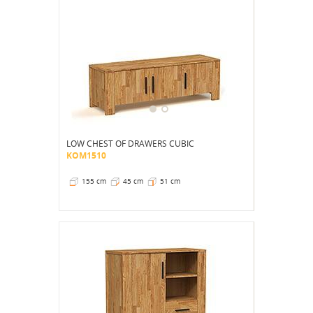
LOW CHEST OF DRAWERS CUBIC
KOM1510
155 cm
45 cm
51 cm