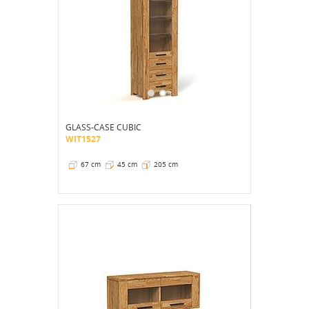
GLASS-CASE CUBIC
WIT1527
67 cm
45 cm
205 cm