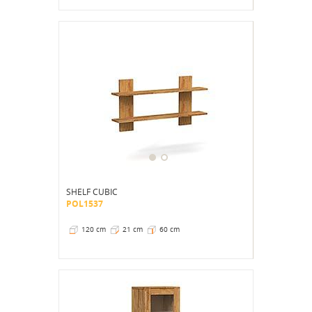
SHELF CUBIC
POL1537
120 cm
21 cm
60 cm