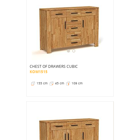
CHEST OF DRAWERS CUBIC
KOM1515
155 cm
45 cm
109 cm