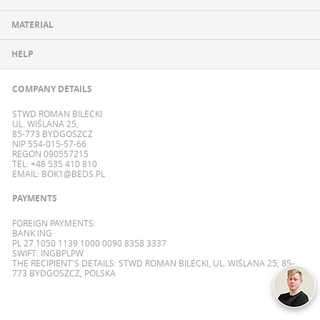
MATERIAL
HELP
COMPANY DETAILS
STWD ROMAN BILECKI
UL. WIŚLANA 25,
85-773 BYDGOSZCZ
NIP 554-015-57-66
REGON 090557215
TEL: +48 535 410 810
EMAIL:
BOK1@BEDS.PL
PAYMENTS
FOREIGN PAYMENTS:
BANK ING
PL 27 1050 1139 1000 0090 8358 3337
SWIFT: INGBPLPW
THE RECIPIENT'S DETAILS: STWD ROMAN BILECKI, UL. WIŚLANA 25, 85-
773 BYDGOSZCZ, POLSKA