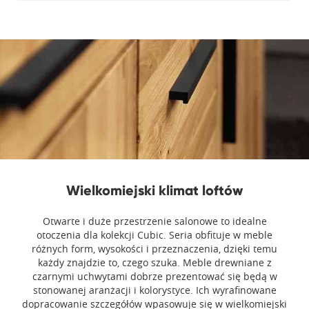
Wielkomiejski klimat loftów
Otwarte i duże przestrzenie salonowe to idealne
otoczenia dla kolekcji Cubic. Seria obfituje w meble
różnych form, wysokości i przeznaczenia, dzięki temu
każdy znajdzie to, czego szuka. Meble drewniane z
czarnymi uchwytami dobrze prezentować się będą w
stonowanej aranżacji i kolorystyce. Ich wyrafinowane
dopracowanie szczegółów wpasowuje się w wielkomiejski