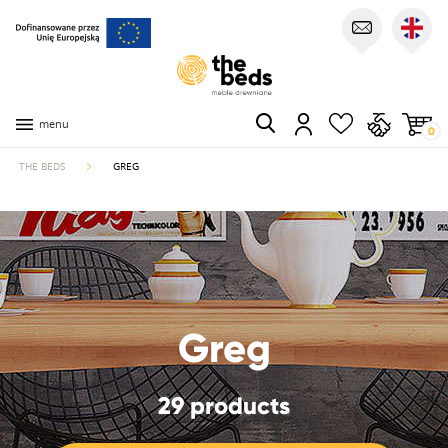
menu
0
THE BEDS
GREG
Greg
29 products