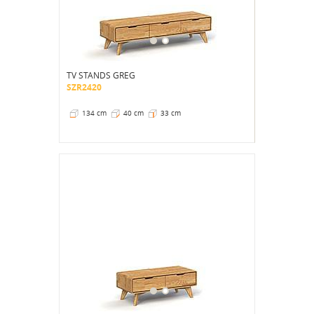
TV STANDS GREG
SZR2420
134 cm
40 cm
33 cm