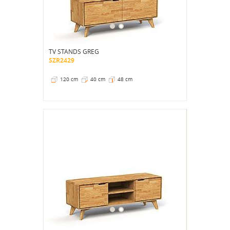
TV STANDS GREG
SZR2429
120 cm
40 cm
48 cm