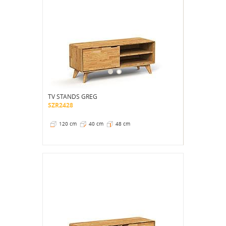
TV STANDS GREG
SZR2428
120 cm
40 cm
48 cm