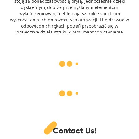
stoją za ponadczasowością bryłą. Jednocześnie dzięki
dyskretnym, dobrze przemyślanym elementom
wykończeniowym, meble dają szerokie spectrum
wykorzystania ich do rozmaitych aranżacji. Lite drewno w
odpowiednich rękach potrafi przeobrazić się w
prawdziwe działa sztuki. Z nimi mamy do czynienia
patrząc na stopień dopracowania rantów i zaokrągleń
mebli.
Contact Us!