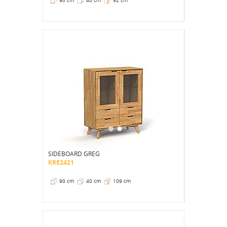
90 cm
40 cm
92 cm
SIDEBOARD GREG
KRE2421
90 cm
40 cm
109 cm