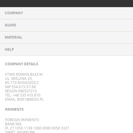
COMPANY
GUIDE
MATERIAL
HELP
COMPANY DETAILS
STWD ROMAN BILECKI
UL. WIŚLANA 25,
85-773 BYDGOSZCZ
NIP 554-015-57-66
REGON 090557215
TEL: +48 535 410 810
EMAIL:
BOK1@BEDS.PL
PAYMENTS
FOREIGN PAYMENTS:
BANK ING
PL 27 1050 1139 1000 0090 8358 3337
SWIFT: INGBPLPW