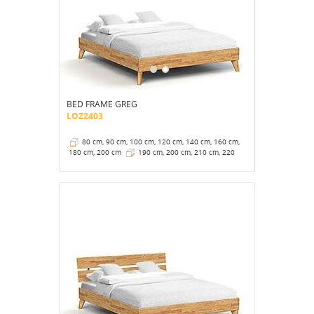
BED FRAME GREG
LOZ2403
80 cm, 90 cm, 100 cm, 120 cm, 140 cm, 160 cm,
180 cm, 200 cm
190 cm, 200 cm, 210 cm, 220
cm
35 cm