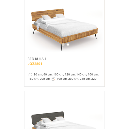
BED KULA 1
LOZ2801
80 cm, 90 cm, 100 cm, 120 cm, 140 cm, 160 cm,
180 cm, 200 cm
190 cm, 200 cm, 210 cm, 220
cm
41 cm