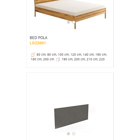
BED POLA
LOZ3001
80 cm, 90 cm, 100 cm, 120 cm, 140 cm, 160 cm,
180 cm, 200 cm
190 cm, 200 cm, 210 cm, 220
cm
38 cm