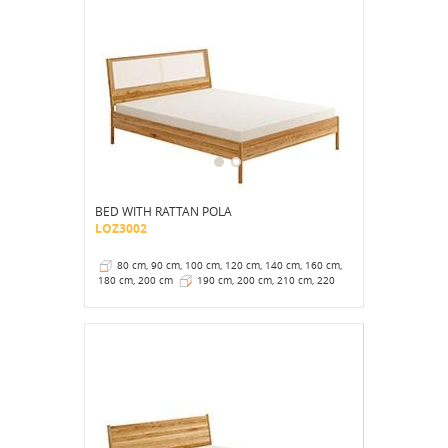
BED WITH RATTAN POLA
LOZ3002
80 cm, 90 cm, 100 cm, 120 cm, 140 cm, 160 cm,
180 cm, 200 cm
190 cm, 200 cm, 210 cm, 220
cm
38 cm