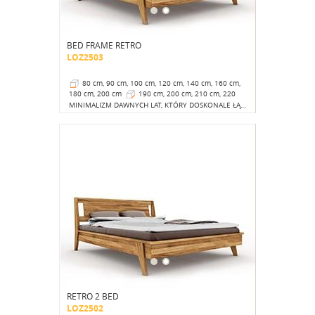
BED FRAME RETRO
LOZ2503
80 cm, 90 cm, 100 cm, 120 cm, 140 cm, 160 cm,
180 cm, 200 cm
190 cm, 200 cm, 210 cm, 220
cm
35 cm
MINIMALIZM DAWNYCH LAT, KTÓRY DOSKONALE ŁĄCZY SIĘ Z NOWOCZESNOŚCIĄ.
RETRO 2 BED
LOZ2502