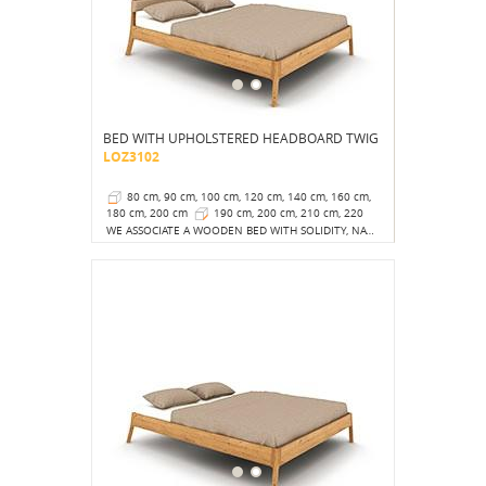
BED WITH UPHOLSTERED HEADBOARD TWIG
LOZ3102
80 cm, 90 cm, 100 cm, 120 cm, 140 cm, 160 cm,
180 cm, 200 cm
190 cm, 200 cm, 210 cm, 220
cm
36 cm
WE ASSOCIATE A WOODEN BED WITH SOLIDITY, NATURE, WARMTH AND DURABILITY.