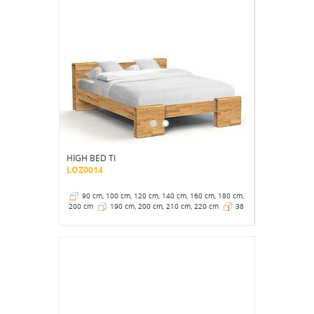
HIGH BED TI
LOZ0014
90 cm, 100 cm, 120 cm, 140 cm, 160 cm, 180 cm,
200 cm
190 cm, 200 cm, 210 cm, 220 cm
38
cm