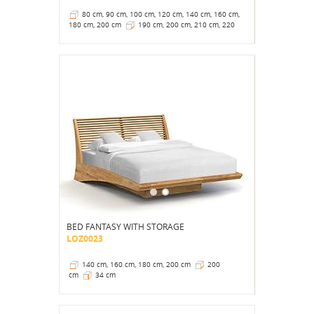
80 cm, 90 cm, 100 cm, 120 cm, 140 cm, 160 cm,
180 cm, 200 cm
190 cm, 200 cm, 210 cm, 220
cm
35 cm
BED FANTASY WITH STORAGE
LOZ0023
140 cm, 160 cm, 180 cm, 200 cm
200
cm
34 cm