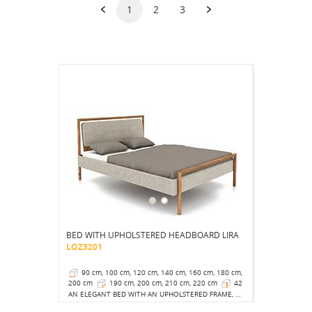
1
2
3
BED WITH UPHOLSTERED HEADBOARD LIRA
LOZ3201
90 cm, 100 cm, 120 cm, 140 cm, 160 cm, 180 cm,
200 cm
190 cm, 200 cm, 210 cm, 220 cm
42
cm
AN ELEGANT BED WITH AN UPHOLSTERED FRAME, HEADBOARD, AND ROUND WOODEN LEGS – COMFORT AND STYLE IN ONE PIECE OF FURNITURE.