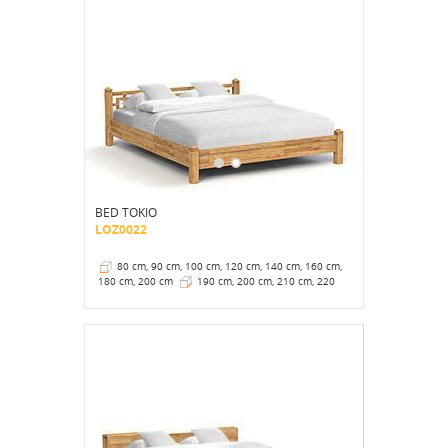
BED TOKIO
LOZ0022
80 cm, 90 cm, 100 cm, 120 cm, 140 cm, 160 cm,
180 cm, 200 cm
190 cm, 200 cm, 210 cm, 220
cm
30 cm