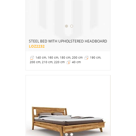
STEEL BED WITH UPHOLSTERED HEADBOARD
LOZ2232
140 cm, 160 cm, 180 cm, 200 cm
190 cm,
200 cm, 210 cm, 220 cm
40 cm