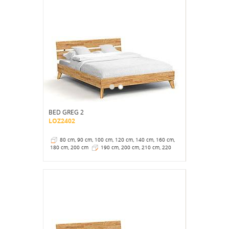
BED GREG 2
LOZ2402
80 cm, 90 cm, 100 cm, 120 cm, 140 cm, 160 cm,
180 cm, 200 cm
190 cm, 200 cm, 210 cm, 220
cm
35 cm