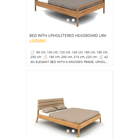
BED WITH UPHOLSTERED HEADBOARD LIRA
LOZ3202
90 cm, 100 cm, 120 cm, 140 cm, 160 cm, 180 cm,
200 cm
190 cm, 200 cm, 210 cm, 220 cm
42
cm
AN ELEGANT BED WITH A WOODEN FRAME, UPHOLSTERED HEADBOARD, AND ROUND LEGS – A COMBINATION OF COMFORT AND CLASSIC STYLE.