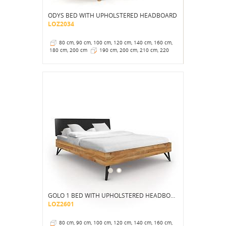
ODYS BED WITH UPHOLSTERED HEADBOARD
LOZ2034
80 cm, 90 cm, 100 cm, 120 cm, 140 cm, 160 cm,
180 cm, 200 cm
190 cm, 200 cm, 210 cm, 220
cm
43 cm
GOLO 1 BED WITH UPHOLSTERED HEADBOARD
LOZ2601
80 cm, 90 cm, 100 cm, 120 cm, 140 cm, 160 cm,