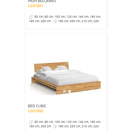
HIGH BED JAMES
LOZ1601
80 cm, 90 cm, 100 cm, 120 cm, 140 cm, 160 cm,
180 cm, 200 cm
190 cm, 200 cm, 210 cm, 220
cm
41 cm
BED CUBIC
LOZ1502
80 cm, 90 cm, 100 cm, 120 cm, 140 cm, 160 cm,
180 cm, 200 cm
190 cm, 200 cm, 210 cm, 220
cm
26 cm