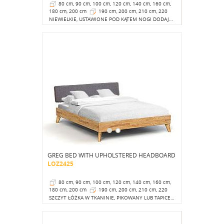
80 cm, 90 cm, 100 cm, 120 cm, 140 cm, 160 cm,
180 cm, 200 cm
190 cm, 200 cm, 210 cm, 220
cm
35 cm
NIEWIELKIE, USTAWIONE POD KĄTEM NOGI DODAJĄ SMAKU, A JEDNOCZEŚNIE UTRZYMUJĄ SOLIDNĄ KONSTRUKCJĘ RAMY ŁÓŻKA.
GREG BED WITH UPHOLSTERED HEADBOARD
LOZ2425
80 cm, 90 cm, 100 cm, 120 cm, 140 cm, 160 cm,
180 cm, 200 cm
190 cm, 200 cm, 210 cm, 220
cm
35 cm
SZCZYT ŁÓŻKA W TKANINIE, PIKOWANY LUB TAPICEROWANY SZTUCZNĄ SKÓRĄ.