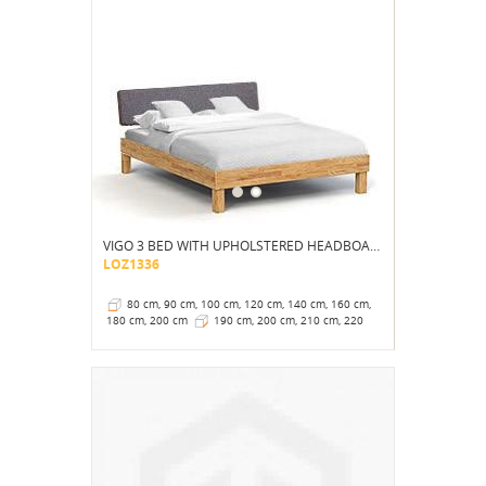
VIGO 3 BED WITH UPHOLSTERED HEADBOARD
LOZ1336
80 cm, 90 cm, 100 cm, 120 cm, 140 cm, 160 cm,
180 cm, 200 cm
190 cm, 200 cm, 210 cm, 220
cm
37 cm