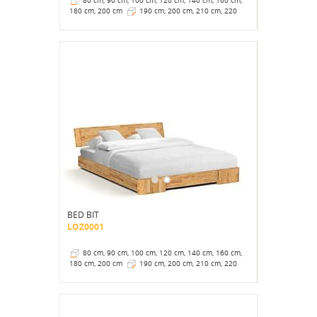
80 cm, 90 cm, 100 cm, 120 cm, 140 cm, 160 cm,
180 cm, 200 cm
190 cm, 200 cm, 210 cm, 220
cm
43 cm
BED BIT
LOZ0001
80 cm, 90 cm, 100 cm, 120 cm, 140 cm, 160 cm,
180 cm, 200 cm
190 cm, 200 cm, 210 cm, 220
cm
20 cm