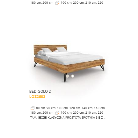
180 cm, 200 cm
190 cm, 200 cm, 210 cm, 220
cm
38 cm
BED GOLO 2
LOZ2602
80 cm, 90 cm, 100 cm, 120 cm, 140 cm, 160 cm,
180 cm, 200 cm
190 cm, 200 cm, 210 cm, 220
cm
38 cm
TAM, GDZIE KLASYCZNA PROSTOTA SPOTYKA SIĘ Z WYSZUKANYMI KSZTAŁTAMI I WZORAMI, TAM CZĘSTO POJAWIA SIĘ KLIMAT RETRO.