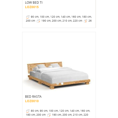
LOW BED TI
LOZ0015
90 cm, 100 cm, 120 cm, 140 cm, 160 cm, 180 cm,
200 cm
190 cm, 200 cm, 210 cm, 220 cm
26
cm
BED RASTA
LOZ0010
80 cm, 90 cm, 100 cm, 120 cm, 140 cm, 160 cm,
180 cm, 200 cm
190 cm, 200 cm, 210 cm, 220