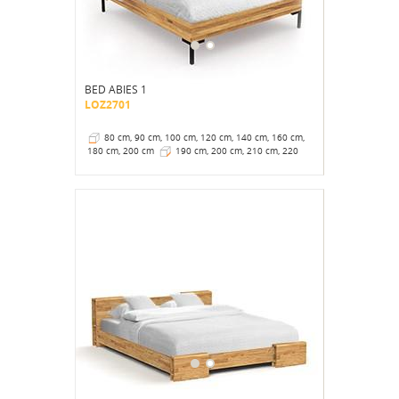
BED ABIES 1
LOZ2701
80 cm, 90 cm, 100 cm, 120 cm, 140 cm, 160 cm,
180 cm, 200 cm
190 cm, 200 cm, 210 cm, 220
cm
38 cm