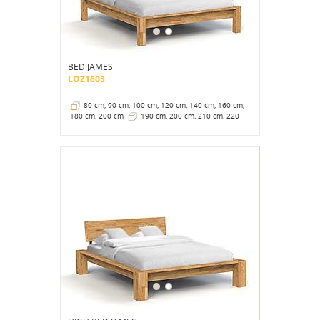
BED JAMES
LOZ1603
80 cm, 90 cm, 100 cm, 120 cm, 140 cm, 160 cm,
180 cm, 200 cm
190 cm, 200 cm, 210 cm, 220
cm
41 cm