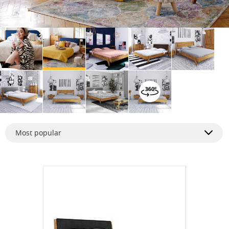
Most popular