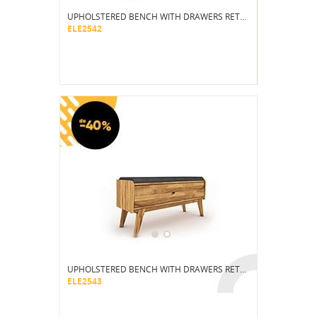
UPHOLSTERED BENCH WITH DRAWERS RETRO
ELE2542
UPHOLSTERED BENCH WITH DRAWERS RETRO
ELE2543