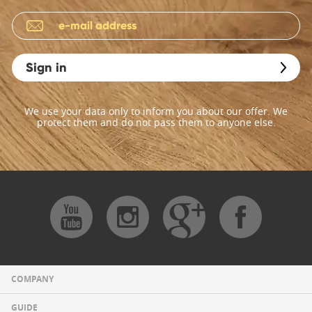
Sign in
We use your data only to inform you about our offer. We
protect them and do not pass them to anyone else.
COMPANY
GUIDE