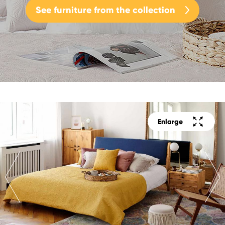
See furniture from the collection
Enlarge