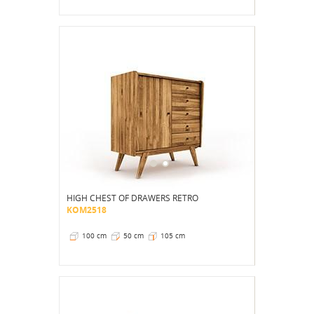
HIGH CHEST OF DRAWERS RETRO
KOM2518
100 cm
50 cm
105 cm