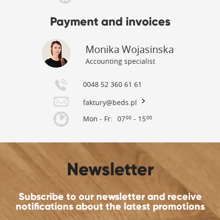
Payment and invoices
Monika Wojasinska
Accounting specialist
0048 52 360 61 61
faktury@beds.pl
Mon - Fr:
07
- 15
00
00
Newsletter
Subscribe to our newsletter and receive
notifications about the latest promotions